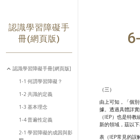
Sk
認識學習障礙手
6
冊(網頁版)
認識學習障礙手冊[網頁版]
1-1 何謂學習障礙？
（三）
1-2 共識的定義
由上可知，「個別
1-3 基本理念
據。透過具體詳實
（IEP）也是特
1-4 普遍性定義
新的領域，茲以下
2-1 學習障礙的成因與影
表（IEP常見的誤