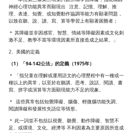
神經心理功能異常而顯現出   注意、記憶、理解、推
理、表達、知覺、或知覺動作協調等能力有顯著問題，
以致在聽、說、讀、寫、算等學習上有顯著困難者；
＊ 其障礙並非因感官、智慧、情緒等障礙因素或文化刺
激不足、教學不當等環境因素所直接造成之結果。」
2、美國的定義
（1）「94-142公法」的定義（1975年）
＊ 「指兒童在理解或運用語文的心理歷程中有一種或一
種以上的異常，以至於在聽講、思考、說話、閱讀、書
寫、拼字或演算等方面顯現能力不足的現象。
＊  這些異常包括知覺障礙、腦傷、輕微腦功能失調、
閱讀障礙和發展性失語症等情形。
＊ 此一詞並不包括以視覺、聽覺、動作障礙、智慧不
足、或環境、文化、經濟等 不利因素為主要原因所造成