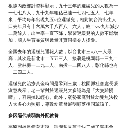
根據內政部計資料顯示，九十三年的遲緩兒的人數為一
一七七八人，九十九年粗估已達一七四七五人，七年
來，平均每年出現九五○位遲緩兒，相對於台灣出生人
口去年只有十六萬六千八百八十六人，較二○○九年減少
二萬餘人，出生率一直下降，學習遲緩兒的人數不斷增
加，國人生育品質與數量其實同樣令人擔憂。
全國去年的遲緩兒通報人數，以台北市三○八一人最
高，其次是新北市二五五三人，接著是桃園縣一三九二
人、雲林縣一二九二人、南投一二四八人，彰化縣也有
一二四二人。
遲緩兒的治療黃金時間是零到三歲，桃園縣社會處長張
淑慧表示，老一輩對於遲緩兒大多認為是「大隻雞慢
啼」，容易掉以輕心。此外，弱勢家庭對於幼兒無法投
入太多心力照顧，導致幼童發展明顯落後同輩孩子。
多因隔代或弱勢外配教養
高醫副校長鐘育志說，診間常見孩子快二歲了還不會