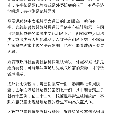
走，多半都是隔代教養或是外勞照顧的孩子，有些是過
於呵護，有些則是疏於照護。
發展遲緩兒中表現於語言遲緩的比例最高，約佔有一
半。嘉義基督教醫院發展遲緩早療中心統計顯示，主因
可能是其成長的環境中文化刺激不足，例如家中人口稀
少，或者少有人對他講話，以致語言刺激不夠，外籍婚
配家庭中經常出現的語言隔閡，也有可能造成語言發展
遲緩。
嘉義市政府社會處社福科長溫秋蘭說，外配家庭很多是
經濟弱勢，可能無法滿足幼兒成長所需的資源，才導致
發展遲緩。
澎外配比例較高，每三對就有一對，澎湖縣社會局調
查，去年澎湖通報遲緩兒案例七十例，其中新台灣之子
就有十五例，佔二十二％。根據世界衛生組織統計，零
到六歲兒童出現發展遲緩的發生率約為六至八％。
內政部兒童局長張秀鴛分析說，遲緩兒通報案例逐漸增